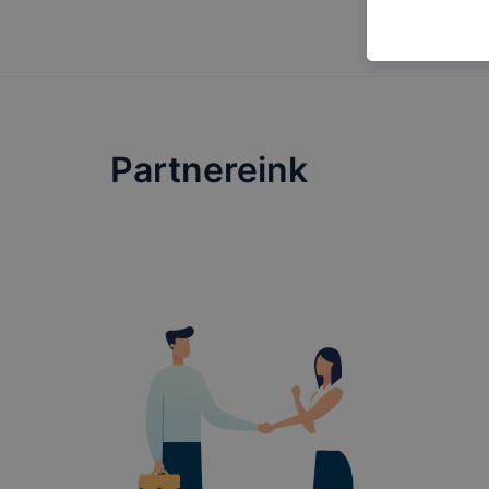
célokból ha
a honlapot 
használja l
felhasználó
Hogyan elle
böngésző en
Partnereink
böngésző a
általában m
honlapunk 
tétele, a c
előfordulha
teljes körű
böngészőjé