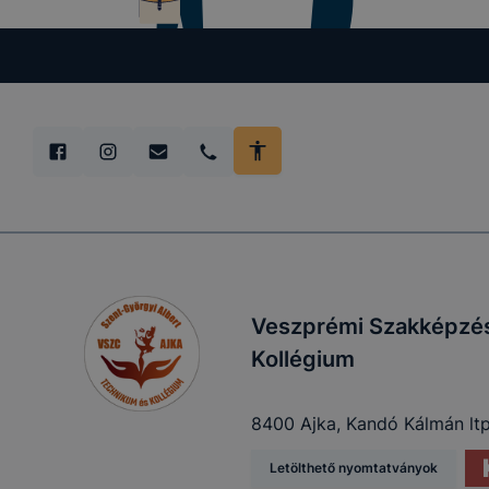
Veszprémi Szakképzés
Kollégium
8400 Ajka, Kandó Kálmán ltp
Letölthető nyomtatványok