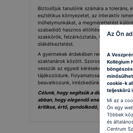
Biztosítjuk tanulóink számára a toleráns, e
esztétikus környezetet, az interaktív isme
műhelymunkákat, a megmérettetést különf
szabadidő hasznos eltöltésének feltételeit
Az Ön ad
szakkörök, felzárkóztatás, tehetséggondozá
diákétkeztetést.
A gyermekek érdekében rendszeresek a ko
A Veszprém
szaktanárok között. Szorosan együttműkö
Kollégium h
vesszük az egyedi kéréseket, szükség es
böngészésr
tájékozódunk. Folyamatosan ellenőrizzük
minősülhet
beavatkozunk, intézkedünk a tanulók er
cookie-k a
teljeskörű 
Célunk, hogy segítsük a diákjainkat a m
abban, hogy elegendő energiát, inspiráció
Mi az a coo
kritikus, értő, gondolkodó, egészséges 
Ön egy web
Többek közö
és általán
Centrum Sz