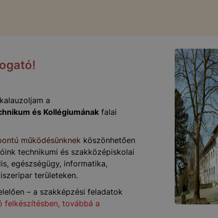
ogató!
lkalauzoljam a
chnikum és Kollégiumának
falai
zpontú működésünknek
köszönhetően
lóink technikumi és szakközépiskolai
is, egészségügy, informatika,
szeripar területeken.
lelően – a szakképzési feladatok
ló felkészítésben, továbbá a