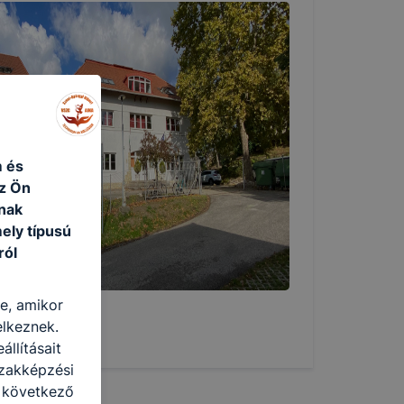
m és
az Ön
nak
ely típusú
ról
re, amikor
elkeznek.
llításait
Szakképzési
a következő