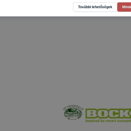
sználja: információ gyűjtése azzal kapcsolatban, hogyan h
További lehetőségek
Mind
-annak felmérésével, hogy a honlap melyik részeit látogatj
eginkább, így megtudhatjuk, hogyan biztosítsunk Önnek mé
i élményt, ha ismét meglátogatja oldalunkat, honlap fejlesz
nőrizheti és hogyan tudja kikapcsolni a cookie-kat? Mind
gedélyezi a cookie-k beállításának a változtatását. A leg
lapértelmezettként automatikusan elfogadja a cookie-kat,
egváltoztathatók. Felhívjuk figyelmét, hogy mivel a cookie-
használhatóságának és folyamatainak megkönnyítése vagy
ookie-k alkalmazásának megakadályozása vagy törlése által
t, hogy felhasználóink nem lesznek képesek honlapunk fun
 használatára, vagy a honlap a tervezettől eltérően fog műk
ben.