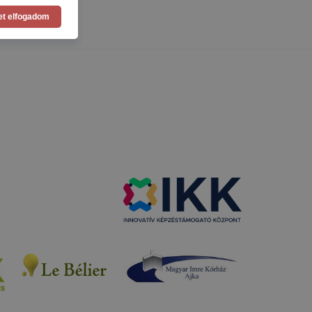
asználja Ön
et elfogadom
a, vagy
g jobb
tése.
en modern
több
 de ezek
k célja
 lehetővé
kcióinak
ödni