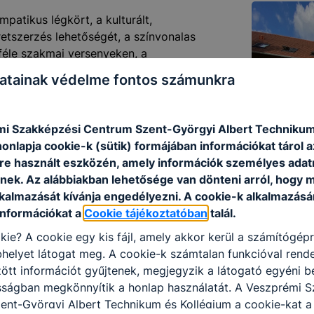
mpatikus légkört, a kulturált,
retszerzés lehetőségét, a színvonalas
éle szakmai versenyeken, a
 (sport, képességfejlesztő
atainak védelme fontos számunkra
s), a kollégiumi ellátást, a
nzultációk a kollégiumi nevelők és a
i Szakképzési Centrum Szent-Györgyi Albert Techniku
dünk a szülőkkel, figyelembe
onlapja cookie-k (sütik) formájában információkat tárol 
etén naponta tájékoztatunk vagy
e használt eszközén, amely információk személyes adat
 a tanulmányi eredményeket,
nek. Az alábbiakban lehetősége van dönteni arról, hogy m
edményes továbbhaladása érdekében.
lkalmazását kívánja engedélyezni. A cookie-k alkalmazásá
információkat a
Cookie tájékoztatóban
talál.
indennapi tevékenységeik mellett
t kapjanak az élet kihívásaihoz,
kie? A cookie egy kis fájl, amely akkor kerül a számítógép
és boldog emberekké váljanak.
helyet látogat meg. A cookie-k számtalan funkcióval rend
tt információt gyűjtenek, megjegyzik a látogató egyéni beá
osságban megkönnyítik a honlap használatát. A Veszprémi 
ent-Györgyi Albert Technikum és Kollégium a cookie-kat 