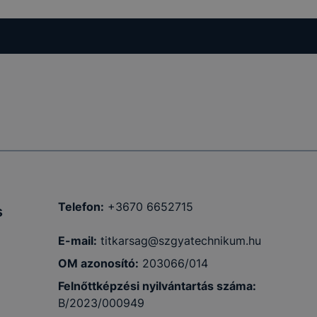
Telefon:
+3670 6652715
s
E-mail:
titkarsag@szgyatechnikum.hu
OM azonosító:
203066/014
Felnőttképzési nyilvántartás száma:
B/2023/000949