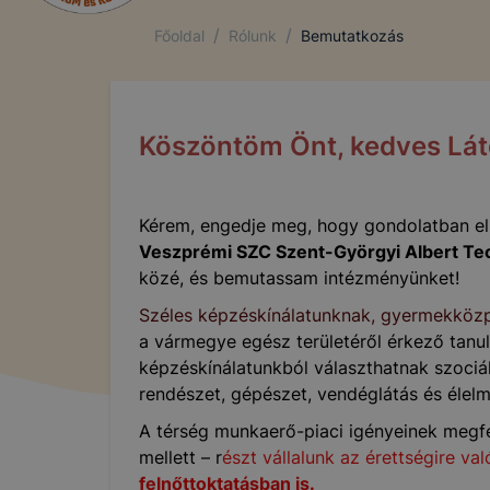
/
/
Főoldal
Rólunk
Bemutatkozás
Köszöntöm Önt, kedves Lát
Kérem, engedje meg, hogy gondolatban e
Veszprémi SZC Szent-Györgyi Albert Te
közé, és bemutassam intézményünket!
Széles képzéskínálatunknak, gyermekkö
a vármegye egész területéről érkező tanu
képzéskínálatunkból választhatnak szociál
rendészet, gépészet, vendéglátás és élelmi
A térség munkaerő-piaci igényeinek megfe
mellett – r
észt vállalunk az érettségire va
felnőttoktatásban is.