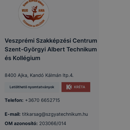
Veszprémi Szakképzési Centrum
Szent-Györgyi Albert Technikum
és Kollégium
8400 Ajka, Kandó Kálmán ltp.4.
Letölthető nyomtatványok
KRÉTA
Telefon:
+3670 6652715
E-mail:
titkarsag@szgyatechnikum.hu
OM azonosító:
203066/014