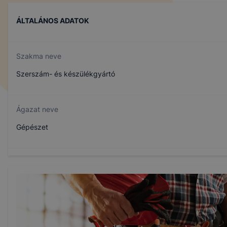
ÁLTALÁNOS ADATOK
Szakma neve
Szerszám- és készülékgyártó
Ágazat neve
Gépészet
Szakmajegyzék száma
407151012
Képzés időtartama