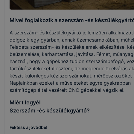
Mivel foglalkozik a szerszám -és készülékgyárt
A szerszám- és készülékgyártó jellemzően alkalmazot
dolgozik egy gyárban, annak üzemcsarnokában, műhe
Feladata szerszám- és készülékelemek elkészítése, ké
beüzemelése, karbantartása, javítása. Fémet, műanyag
használ, hogy a gépekhez tudjon szerszámbefogó, vez
tartókészülékeket illeszteni, de megrendelői elvárás al
készít különleges kéziszerszámokat, mérőeszközöket i
Napjainkban ezeket a műveleteket egyre gyakrabban
számítógép által vezérelt CNC gépekkel végzik el.
Miért legyél
Szerszám -és készülékgyártó?
Fektess a jövődbe!