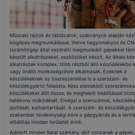
3 év
Választható szakmairányok:
Műszaki rajzok és táblázatok, szabványok alapján kézi
Nem válaszható
kisgépes megmunkálással, illetve hagyományos és C
(számítógép által vezérelt) megmunkáló gépekkel fém
KKK/PTT
készült alkatrészeket, eszközöket készít. Az általa kés
KKK letöltése (pdf)
alkatrészek komplex, több részből álló készülékekbe 
PTT letöltése (pdf)
vagy önálló munkavégzésre alkalmasak. Ezeknek a
készülékeknek az összeszerelése is a szerszám- és
készülékgyártó feladata. Kész elemekből szerszámoka
Okleveles technikusképzés
készülékeket állít össze, és megfelelő beállítással bizt
Nem
hatékony működését. Elvégzi a szerszámok, készülék
javítását, karbantartását. A szerszám- és készülékgyá
szakember tevékenységi köre a gépgyártás és a term
előállítás minden területét érinti.
Ajánlott minden ﬁatal számára, akit vonzanak a gépek,