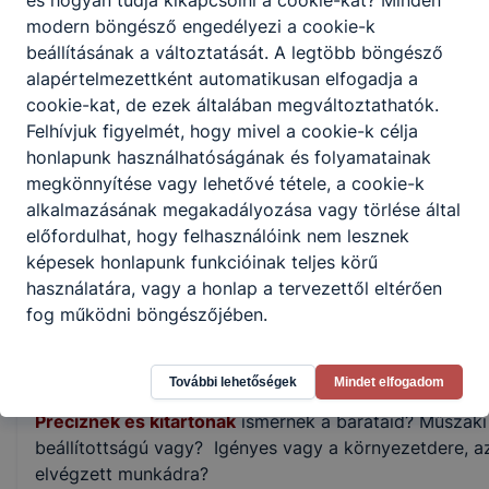
modern böngésző engedélyezi a cookie-k
Elhelyezkedés
beállításának a változtatását. A legtöbb böngésző
alapértelmezettként automatikusan elfogadja a
Gépipari – szerszámkészítéssel elsősorban, vagy kiegé
cookie-kat, de ezek általában megváltoztathatók.
foglalkozó – kis -és nagyvállalatoknál, vállakozásoknál.
Felhívjuk figyelmét, hogy mivel a cookie-k célja
és hazai munkavállalásra is van lehetőség.
honlapunk használhatóságának és folyamatainak
megkönnyítése vagy lehetővé tétele, a cookie-k
DOKUMENTÁLÁS
alkalmazásának megakadályozása vagy törlése által
betartani és betartatni a munka-, baleset-, tűz- és
előfordulhat, hogy felhasználóink nem lesznek
környezetvédelmi előírásokat
képesek honlapunk funkcióinak teljes körű
használatára, vagy a honlap a tervezettől eltérően
minőségbiztosítási dokumentálást végezni
fog működni böngészőjében.
vállalkozási adminisztrációt végezni
Magadra ismersz?
További lehetőségek
Mindet elfogadom
Precíznek és kitartónak
ismernek a barátaid? Műszaki
beállítottságú vagy? Igényes vagy a környezetdere, a
elvégzett munkádra?