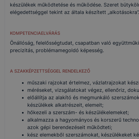
készülékek működtetése és működése. Szeret bütyköln
elégedettséggel tekint az általa készített „alkotásokra”
KOMPETENCIAELVÁRÁS
Önállóság, felelősségtudat, csapatban való együttműk
precizitás, problémamegoldó képesség.
A SZAKKÉPZETTSÉGGEL RENDELKEZŐ
műszaki rajzokat értelmez, vázlatrajzokat készí
méréseket, vizsgálatokat végez, ellenőriz, dok
előállítja az alakító és megmunkáló szerszámok
készülékek alkatrészeit, elemeit;
hőkezeli a szerszám- és készülékelemeket;
alkalmazza a hagyományos és korszerű technol
azok gépi berendezéseit működteti;
kész elemekből szerszámokat, készülékeket kés