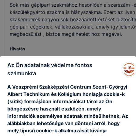
Sok más gépipari szakmához hasonlóan a szerszám -
készülékgyártó szakma is hiányszakma. Ezért az ilyen
szakemberek nagyon sok hozzáadott értéket biztosít
gépipari cégeknek, vállakozásoknak, amely így jelentő
megbecsülést , biztos megélhetést hoz magával.
Hivatás
A szerszám -és készülékgyártók
a gépipari szakmák ki
Az Ön adatainak védelme fontos
Miért? Azért, mert – kis túlzással – minden olyan dolo
számunkra
értenek ami a gépészeti gyártás során előfordulhat. A
tervezőasztalon megálmodott késztermék legyártásá
A Veszprémi Szakképzési Centrum Szent-Györgyi
szükséges összes folyamatot ismerik és használni és t
Albert Technikum és Kollégium honlapja cookie-k
ez ha nem királyság?
(sütik) formájában információkat tárol az Ön
böngészésre használt eszközén, amely
Karrier
információk személyes adatnak minősülhetnek. Az
alábbiakban lehetősége van dönteni arról, hogy
A szakmai vizsga megszerzése után az elhelyezkedés 
mely típusú cookie-k alkalmazását kívánja
lehetőség kínálkozik más “vasas” szakmák elsajátításár