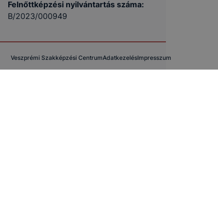
Felnőttképzési nyilvántartás száma:
B/2023/000949
Veszprémi Szakképzési Centrum
Adatkezelés
Impresszum