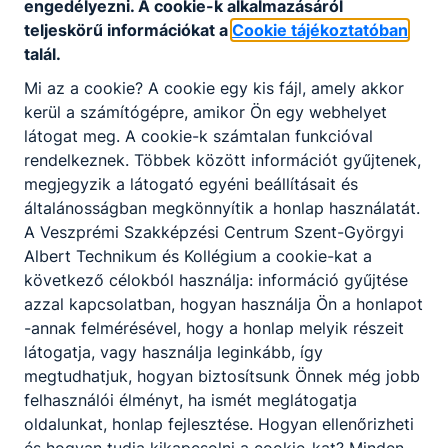
engedélyezni. A cookie-k alkalmazásáról
birtokában akár egyéni vállalkozás is indítható.
teljeskörű információkat a
Cookie tájékoztatóban
Amire képes leszel!
talál.
Mi az a cookie? A cookie egy kis fájl, amely akkor
Pontosság
kerül a számítógépre, amikor Ön egy webhelyet
műszaki rajzokat értelmezni, vázlatrajzokat készíteni
látogat meg. A cookie-k számtalan funkcióval
méréseket, vizsgálatokat végezni, ellenőrizni, dokumen
rendelkeznek. Többek között információt gyűjtenek,
alakító és megmunkáló szerszámok, készülékek alkatré
megjegyzik a látogató egyéni beállításait és
elemeit előállítani
általánosságban megkönnyítik a honlap használatát.
szerszám- és készülékelemeket hőkezelni
A Veszprémi Szakképzési Centrum Szent-Györgyi
hagyományos és korszerű technológiákat alkalmazni, 
Albert Technikum és Kollégium a cookie-kat a
berendezéseit működtetni
következő célokból használja: információ gyűjtése
kész elemekből szerszámokat, készülékeket készíteni,
azzal kapcsolatban, hogyan használja Ön a honlapot
összeszerelni
-annak felmérésével, hogy a honlap melyik részeit
a szerszámokat, készülékeket felszerelni a működtető
látogatja, vagy használja leginkább, így
azokat beállítani, beüzemelni
megtudhatjuk, hogyan biztosítsunk Önnek még jobb
próbagyártást végezni
felhasználói élményt, ha ismét meglátogatja
elvégezni a szerszámok, készülékek karbantartását, ja
oldalunkat, honlap fejlesztése. Hogyan ellenőrizheti
és hogyan tudja kikapcsolni a cookie-kat? Minden