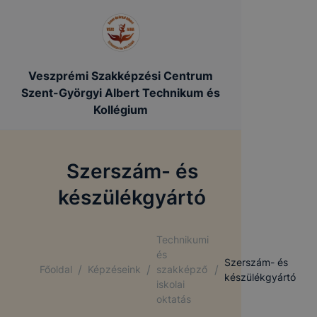
Veszprémi Szakképzési Centrum
Szent-Györgyi Albert Technikum és
Kollégium
Szerszám- és
készülékgyártó
Technikumi
és
Szerszám- és
/
/
/
Főoldal
Képzéseink
szakképző
készülékgyártó
iskolai
oktatás