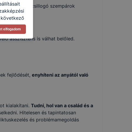
llításait
 majd munkádat csillogó szempárok
Szakképzési
a következő
asználja Ön
et elfogadom
a, vagy
elő asszisztens is válhat belőled.
g jobb
tése.
en modern
több
 de ezek
k célja
ek fejlődését,
enyhíteni az anyától való
 lehetővé
kcióinak
ödni
t kialakítani.
Tudni, hol van a család és a
elkedni. Hitelesen és tapintatosan
nfliktuskezelés és problémamegoldás