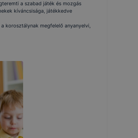
gteremti a szabad játék és mozgás
rmekek kíváncsisága, játékkedve
 a korosztálynak megfelelő anyanyelvi,