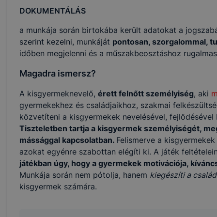
DOKUMENTÁLÁS
a munkája során birtokába került adatokat a jogszabá
szerint kezelni, munkáját
pontosan, szorgalommal, t
időben megjelenni és a műszakbeosztáshoz rugalmas
Magadra ismersz?
A kisgyermeknevelő,
érett felnőtt személyiség
, aki
m
gyermekekhez és családjaikhoz, szakmai felkészültség
közvetíteni a kisgyermekek nevelésével, fejlődésével 
Tiszteletben tartja a kisgyermek személyiségét, meg
mássággal kapcsolatban.
Felismerve a kisgyermekek b
azokat egyénre szabottan elégíti ki. A játék feltétel
játékban úgy, hogy a gyermekek motivációja, kívánc
Munkája során nem pótolja, hanem
kiegészíti a család
kisgyermek számára.