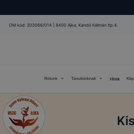
OM kód:
203066/014
|
8400 Ajka, Kandó Kálmán ltp.4.
Rólunk
Tanulóinknak
Kép
Hírek
Ki