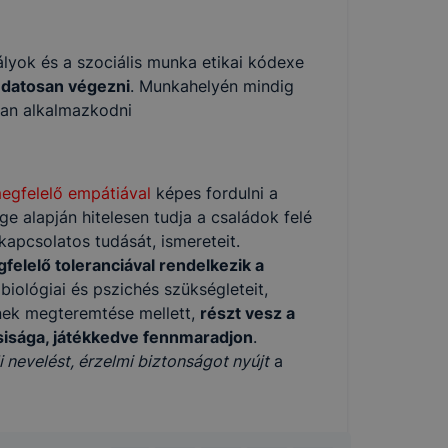
lyok és a szociális munka etikai kódexe
udatosan végezni
. Munkahelyén mindig
an alkalmazkodni
egfelelő empátiával
képes fordulni a
e alapján hitelesen tudja a családok felé
kapcsolatos tudását, ismereteit.
felelő toleranciával rendelkezik a
iológiai és pszichés szükségleteit,
einek megteremtése mellett,
részt vesz a
sisága, játékkedve fennmaradjon
.
i nevelést, érzelmi biztonságot nyújt
a