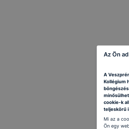
Az Ön ad
A Veszprém
Kollégium h
böngészésr
minősülhet
cookie-k a
teljeskörű 
Mi az a coo
Ön egy web