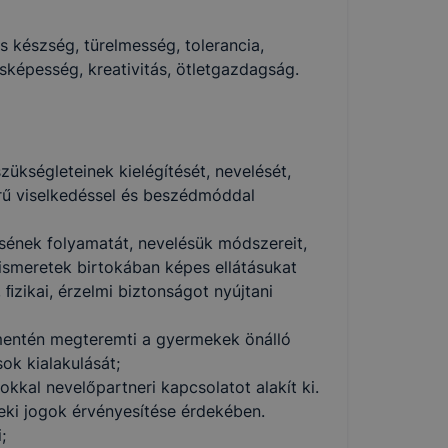
 készség, türelmesség, tolerancia,
sképesség, kreativitás, ötletgazdagság.
ükségleteinek kielégítését, nevelését,
rű viselkedéssel és beszédmóddal
désének folyamatát, nevelésük módszereit,
 ismeretek birtokában képes ellátásukat
ﬁzikai, érzelmi biztonságot nyújtani
d mentén megteremti a gyermekek önálló
ok kialakulását;
dokkal nevelőpartneri kapcsolatot alakít ki.
rmeki jogok érvényesítése érdekében.
;