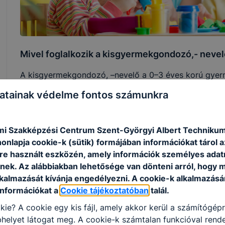
Mivel foglalkozik a kisgyermekgondozó,- neve
A kisgyermekgondozó, –nevelő a 0–3 éves korú gyerme
szakosodott gyermekintézményekben önállóan végzi. F
atainak védelme fontos számunkra
kisgyermekért, gyermekcsoportért, a nevelés folyama
tevékenységének következményeiért.
i Szakképzési Centrum Szent-Györgyi Albert Techniku
Miért legyél kisgyermekgondozó?
onlapja cookie-k (sütik) formájában információkat tárol 
e használt eszközén, amely információk személyes adat
Fektess a jövődbe!
nek. Az alábbiakban lehetősége van dönteni arról, hogy m
lkalmazását kívánja engedélyezni. A cookie-k alkalmazásá
Lehet, hogy nem ezzel fogsz meggazdagodni. Bár nye
információkat a
Cookie tájékoztatóban
talál.
a gyermekfelügyelők…
kie? A cookie egy kis fájl, amely akkor kerül a számítógép
Hivatás
helyet látogat meg. A cookie-k számtalan funkcióval rend