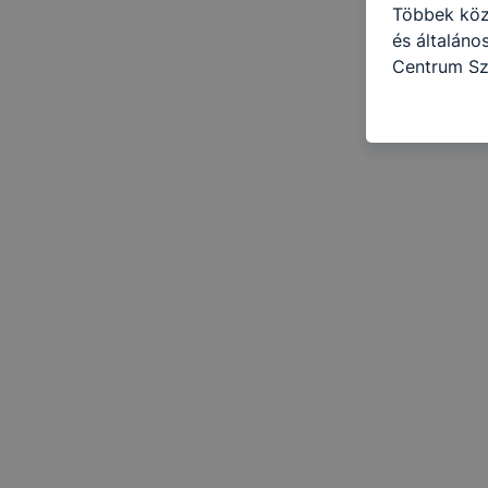
Többek közö
és általán
Centrum Sz
célokból ha
a honlapot 
használja l
felhasználó
Hogyan elle
böngésző en
böngésző a
általában m
honlapunk 
tétele, a c
előfordulha
teljes körű
böngészőjé