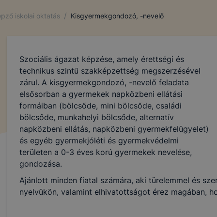
/
pző iskolai oktatás
Kisgyermekgondozó, -nevelő
Szociális ágazat képzése, amely érettségi és
technikus szintű szakképzettség megszerzésével
zárul. A kisgyermekgondozó, -nevelő feladata
elsősorban a gyermekek napközbeni ellátási
formáiban (bölcsőde, mini bölcsőde, családi
bölcsőde, munkahelyi bölcsőde, alternatív
napközbeni ellátás, napközbeni gyermekfelügyelet)
és egyéb gyermekjóléti és gyermekvédelmi
területen a 0-3 éves korú gyermekek nevelése,
gondozása.
Ajánlott minden fiatal számára, aki türelemmel és szer
nyelvükön, valamint elhivatottságot érez magában, h