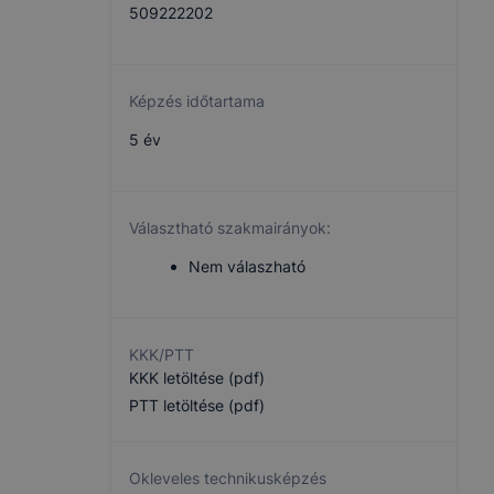
509222202
Képzés időtartama
5 év
Választható szakmairányok:
Nem válaszható
KKK/PTT
KKK letöltése (pdf)
PTT letöltése (pdf)
Okleveles technikusképzés