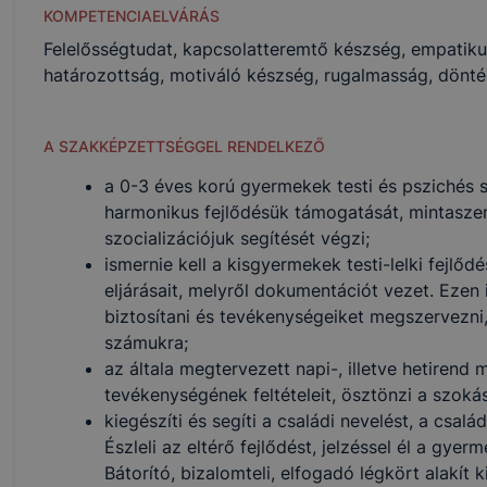
KOMPETENCIAELVÁRÁS
Felelősségtudat, kapcsolatteremtő készség, empatikus
határozottság, motiváló készség, rugalmasság, dönté
A SZAKKÉPZETTSÉGGEL RENDELKEZŐ
a 0-3 éves korú gyermekek testi és pszichés sz
harmonikus fejlődésük támogatását, mintasze
szocializációjuk segítését végzi;
ismernie kell a kisgyermekek testi-lelki fejlő
eljárásait, melyről dokumentációt vezet. Ezen
biztosítani és tevékenységeiket megszervezni, 
számukra;
az általa megtervezett napi-, illetve hetiren
tevékenységének feltételeit, ösztönzi a szokás
kiegészíti és segíti a családi nevelést, a csalá
Észleli az eltérő fejlődést, jelzéssel él a gye
Bátorító, bizalomteli, elfogadó légkört alakít ki