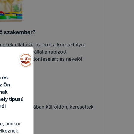
lő szakember?
kek ellátását az erre a korosztályra
elelősséget vállal a rábízott
tában hozott döntéseiért és nevelői
m és
az Ön
nak
ely típusú
ról
lvtudás birtokában külföldön, keresettek
re, amikor
elkeznek.