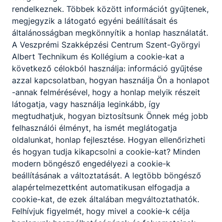
szerszámok, készülékek alkatrészeit,
rendelkeznek. Többek között információt gyűjtenek,
elemeit;
megjegyzik a látogató egyéni beállításait és
hőkezeli a szerszám- és készülékelemeket;
általánosságban megkönnyítik a honlap használatát.
alkalmazza a hagyományos és korszerű
A Veszprémi Szakképzési Centrum Szent-Györgyi
technológiákat, azok gépi berendezéseit
Albert Technikum és Kollégium a cookie-kat a
működteti;
következő célokból használja: információ gyűjtése
kész elemekből szerszámokat,
azzal kapcsolatban, hogyan használja Ön a honlapot
készülékeket készít, szerel össze;
-annak felmérésével, hogy a honlap melyik részeit
elvégzi a szerszámok, készülékek
látogatja, vagy használja leginkább, így
karbantartását, javítását.
megtudhatjuk, hogyan biztosítsunk Önnek még jobb
felhasználói élményt, ha ismét meglátogatja
oldalunkat, honlap fejlesztése. Hogyan ellenőrizheti
és hogyan tudja kikapcsolni a cookie-kat? Minden
ISKOLASPECIFIKUS INFORMÁCIÓK A KÉPZÉSHEZ
modern böngésző engedélyezi a cookie-k
Műszaki rajzok és táblázatok, szabványok alapján
beállításának a változtatását. A legtöbb böngésző
kézi és kisgépes megmunkálással, illetve
alapértelmezettként automatikusan elfogadja a
hagyományos és CNC (számítógép által vezérelt)
cookie-kat, de ezek általában megváltoztathatók.
megmunkáló gépekkel fémből készült
Felhívjuk figyelmét, hogy mivel a cookie-k célja
alkatrészeket, eszközöket készít. Az általa