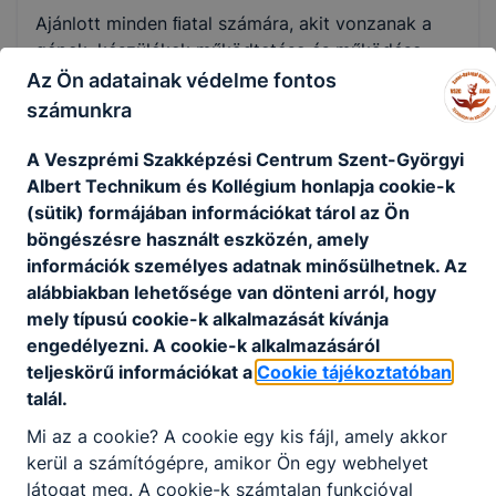
Ajánlott minden ﬁatal számára, akit vonzanak a
gépek, készülékek működtetése és működése.
Szeret bütykölni és elégedettséggel tekint az
Az Ön adatainak védelme fontos
általa készített „alkotásokra”.
számunkra
A Veszprémi Szakképzési Centrum Szent-Györgyi
KOMPETENCIAELVÁRÁS
Albert Technikum és Kollégium honlapja cookie-k
(sütik) formájában információkat tárol az Ön
Önállóság, felelősségtudat, csapatban való
böngészésre használt eszközén, amely
együttműködés, precizitás, problémamegoldó
információk személyes adatnak minősülhetnek. Az
képesség.
alábbiakban lehetősége van dönteni arról, hogy
mely típusú cookie-k alkalmazását kívánja
A SZAKKÉPZETTSÉGGEL RENDELKEZŐ
engedélyezni. A cookie-k alkalmazásáról
teljeskörű információkat a
Cookie tájékoztatóban
műszaki rajzokat értelmez, vázlatrajzokat
talál.
készít;
méréseket, vizsgálatokat végez, ellenőriz,
Mi az a cookie? A cookie egy kis fájl, amely akkor
dokumentál;
kerül a számítógépre, amikor Ön egy webhelyet
előállítja az alakító és megmunkáló
látogat meg. A cookie-k számtalan funkcióval