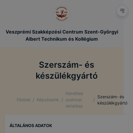
Veszprémi Szakképzési Centrum Szent-Györgyi
Albert Technikum és Kollégium
Szerszám- és
készülékgyártó
Felnőttek
Szerszám- és
/
/
/
Főoldal
Képzéseink
szakmai
készülékgyártó
oktatása
ÁLTALÁNOS ADATOK