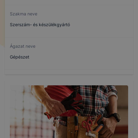
Szakma neve
Szerszám- és készülékgyártó
Ágazat neve
Gépészet
Szakmajegyzék száma
407151012
Képzés időtartama
1.5 év