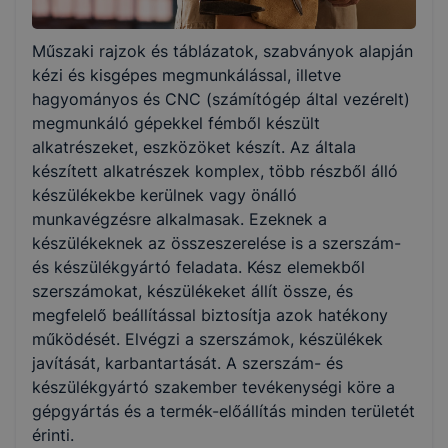
Választható szakmairányok:
Műszaki rajzok és táblázatok, szabványok alapján
Nem válaszható
kézi és kisgépes megmunkálással, illetve
hagyományos és CNC (számítógép által vezérelt)
KKK/PTT
megmunkáló gépekkel fémből készült
KKK letöltése (pdf)
alkatrészeket, eszközöket készít. Az általa
PTT letöltése (pdf)
készített alkatrészek komplex, több részből álló
készülékekbe kerülnek vagy önálló
munkavégzésre alkalmasak. Ezeknek a
Okleveles technikusképzés
készülékeknek az összeszerelése is a szerszám-
Nem
és készülékgyártó feladata. Kész elemekből
szerszámokat, készülékeket állít össze, és
megfelelő beállítással biztosítja azok hatékony
működését. Elvégzi a szerszámok, készülékek
javítását, karbantartását. A szerszám- és
készülékgyártó szakember tevékenységi köre a
gépgyártás és a termék-előállítás minden területét
érinti.